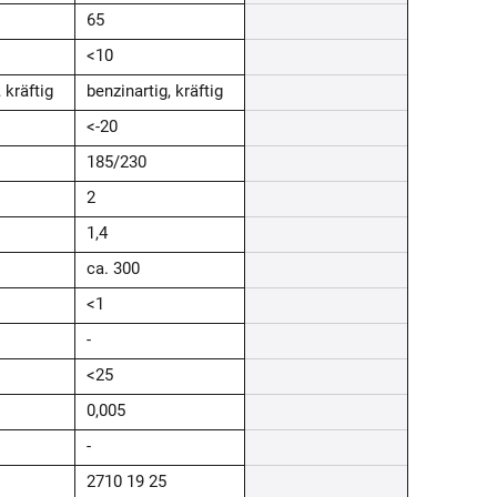
65
<10
 kräftig
benzinartig, kräftig
<-20
185/230
2
1,4
ca. 300
<1
-
<25
0,005
-
2710 19 25