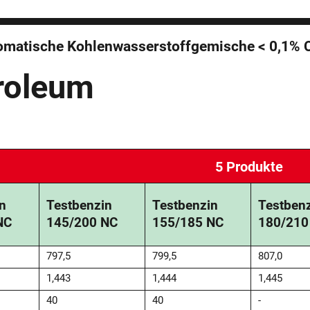
aromatische Kohlenwasserstoffgemische < 0,1%
roleum
5 Produkte
n
Testbenzin
Testbenzin
Testben
NC
145/200 NC
155/185 NC
180/210
797,5
799,5
807,0
1,443
1,444
1,445
40
40
-