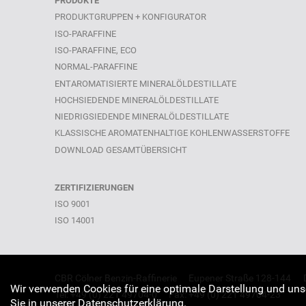
PRODUKTE
PRODUKTGRUPPEN + KONFIGURATOR
ISO-PARAFFINE
ISO-PARAFFINE, ECO
NORMAL-PARAFFINE
ENTAROMATISIERTE MINERALÖLDESTILLATE
HOCHSIEDENDE MINERALÖLDESTILLATE
NIEDRIGSIEDENDE MINERALÖLDESTILLATE
KLASSISCHE AROMATENHALTIGE KOHLENWASSERSTOFFE
DOWNLOAD GESAMTÜBERSICHT
ZERTIFIZIERUNGEN
ISO 9001
ISO 14001
CBR Cölner Benzin-Raffinerie
Eupener Straße 128-144
Wir verwenden Cookies für eine optimale Darstellung und uns
Tel: +49 (0) 221 49704-0
Fax: +49 (0) 221 49704-23
Sie in unserer
Datenschutzerklärung
.