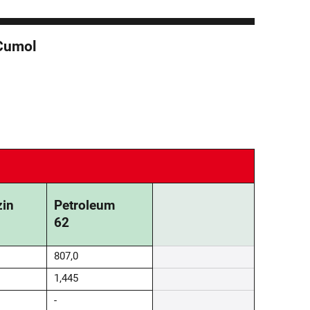
 Cumol
zin
Petroleum
62
807,0
1,445
-