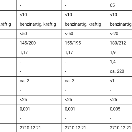
-
-
65
<10
<10
<10
räftig
benzinartig, kräftig
benzinartig, kräftig
benzinartig,
<50
<-50
<-20
145/200
155/195
180/212
1,17
1,17
1,9
-
-
1,4
-
-
ca. 220
ca. 2
ca. 2
<1
-
-
-
<25
<25
<25
0,001
0,001
0,005
-
-
-
2710 12 21
2710 12 21
2710 12 21