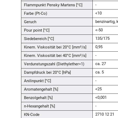
Flammpunkt Pensky Martens [°C]
-
Farbe (Pt-Co)
<10
Geruch
benzinartig, k
Pour point [°C]
<-50
Siedebereich [°C]
135/175
Kinem. Viskosität bei 20°C [mm²/s]
0,95
Kinem. Viskosität bei 40°C [mm²/s]
-
Verdunstungszahl (Diethylether=1)
ca. 27
Dampfdruck bei 20°C [hPa]
ca. 5
Anilinpunkt [°C]
-
Aromatengehalt [%]
<25
Benzolgehalt [%]
<0,001
n-Hexangehalt [%]
-
KN-Code
2710 12 21