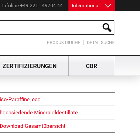
Infoline +49 221 - 49704-44
International
|
PRODUKTSUCHE
DETAILSUCHE
ZERTIFIZIERUNGEN
CBR
iso-Paraffine, eco
hochsiedende Mineralöldestillate
Download Gesamtübersicht