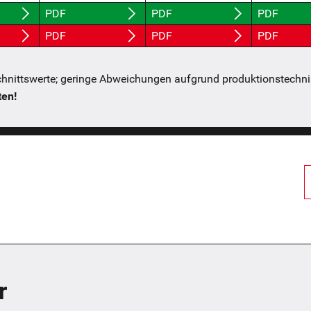
PDF
PDF
PDF
PDF
PDF
PDF
nittswerte; geringe Abweichungen aufgrund produktions­techni
ten!
r