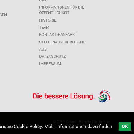
CBR
INFORMATIONEN FÜR DIE
ÖFFENTLICHKEIT
GEN
HISTORIE
TEAM
KONTAKT + ANFAHRT
STELLENAUSSCHREIBUNG
AGB
DATENSCHUTZ
IMPRESSUM
© CBR Cölner Benzin Raffinerie
unsere Cookie-Policy. Mehr Informationen dazu finden
OK