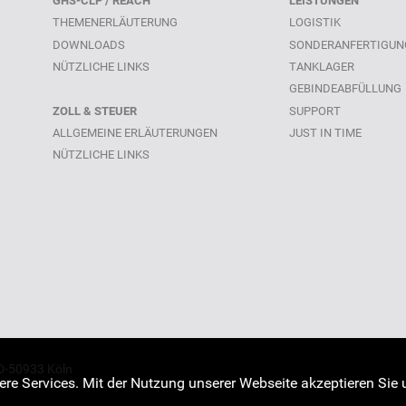
GHS-CLP / REACH
LEISTUNGEN
THEMENERLÄUTERUNG
LOGISTIK
DOWNLOADS
SONDERANFERTIGUN
NÜTZLICHE LINKS
TANKLAGER
GEBINDEABFÜLLUNG
ZOLL & STEUER
SUPPORT
ALLGEMEINE ERLÄUTERUNGEN
JUST IN TIME
NÜTZLICHE LINKS
D-50933 Köln
ere Services. Mit der Nutzung unserer Webseite akzeptieren Sie 